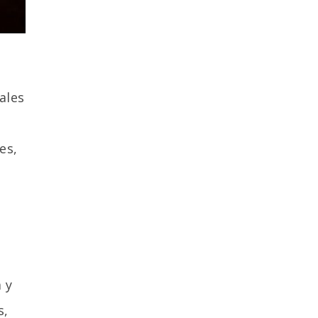
ales
es,
 y
s,