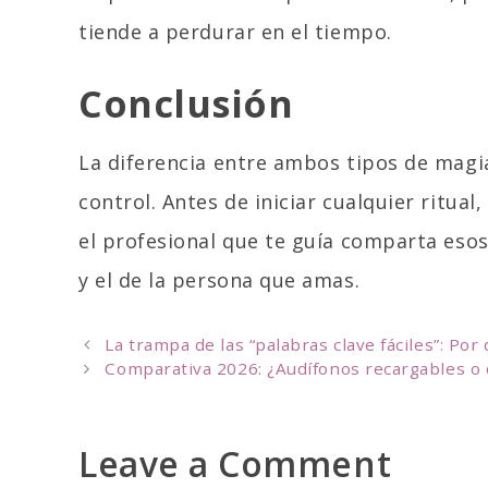
tiende a perdurar en el tiempo.
Conclusión
La diferencia entre ambos tipos de magia 
control. Antes de iniciar cualquier ritua
el profesional que te guía comparta esos
y el de la persona que amas.
P
La trampa de las “palabras clave fáciles”: Po
o
Comparativa 2026: ¿Audífonos recargables o d
s
t
n
Leave a Comment
a