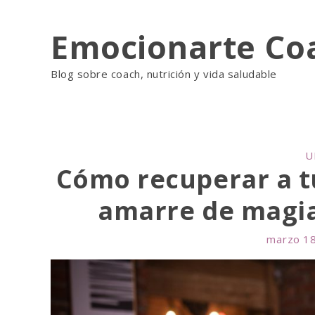
Skip
Emocionarte Co
to
content
Blog sobre coach, nutrición y vida saludable
C
U
Cómo recuperar a tu
A
T
amarre de magia
E
G
O
marzo 18
R
I
E
S