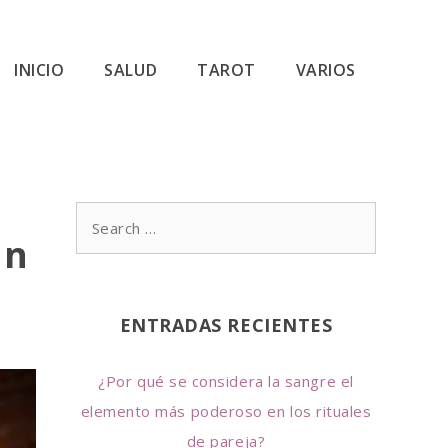
INICIO
SALUD
TAROT
VARIOS
S
un
e
a
r
ENTRADAS RECIENTES
c
h
¿Por qué se considera la sangre el
f
elemento más poderoso en los rituales
o
de pareja?