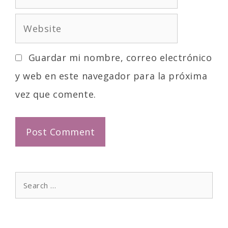
m
e
W
a
e
i
Guardar mi nombre, correo electrónico
b
l
y web en este navegador para la próxima
s
vez que comente.
i
t
e
S
e
a
r