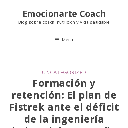
Skip
Emocionarte Coach
to
Blog sobre coach, nutrición y vida saludable
content
Menu
C
UNCATEGORIZED
A
Formación y
T
retención: El plan de
E
G
Fistrek ante el déficit
O
de la ingeniería
R
I