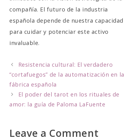
compañía. El futuro de la industria
española depende de nuestra capacidad
para cuidar y potenciar este activo
invaluable.
P
Resistencia cultural: El verdadero
o
“cortafuegos” de la automatización en la
s
fábrica española
t
El poder del tarot en los rituales de
n
amor: la guía de Paloma LaFuente
a
v
i
Leave a Comment
g