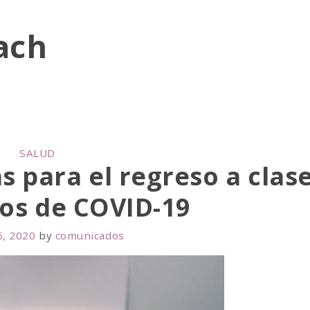
ach
C
SALUD
 para el regreso a clas
A
T
os de COVID-19
E
G
O
6, 2020
by
comunicados
R
I
E
S