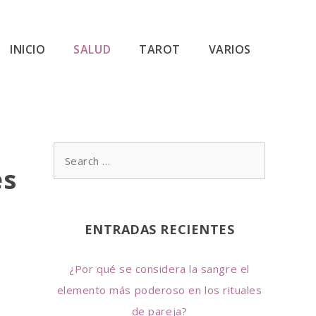
INICIO
SALUD
TAROT
VARIOS
S
es
e
a
r
ENTRADAS RECIENTES
c
h
¿Por qué se considera la sangre el
f
elemento más poderoso en los rituales
o
de pareja?