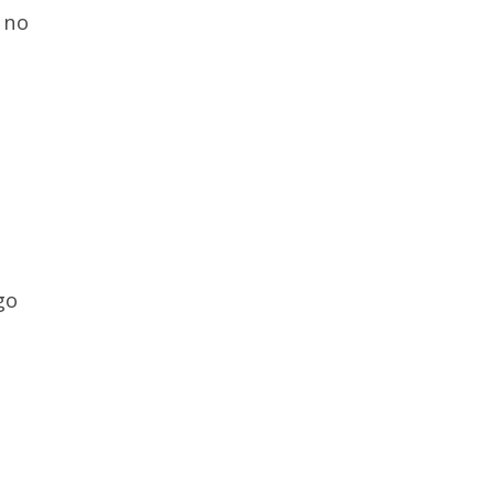
 no
go