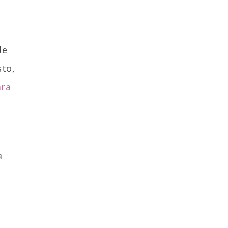
de
to,
ra
a